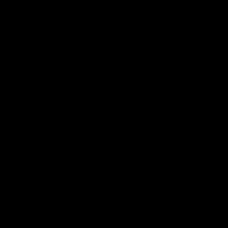
03
地址：
手机：15
邮箱：29
联系方式