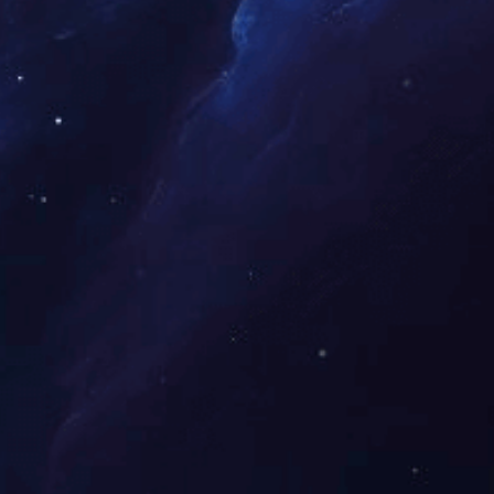
球冠圆板式橡胶支座
球冠圆板式橡胶支座