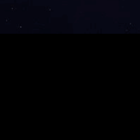
圆形板式橡胶支座