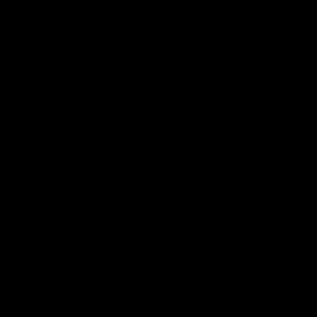
开云在线（中国）唯一官方网站
新闻资讯