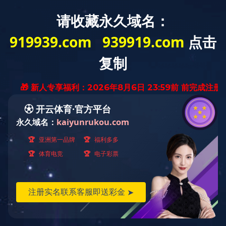
太原潇河大桥