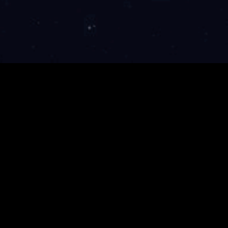
03
地址：
手机：15
邮箱：29
联系方式