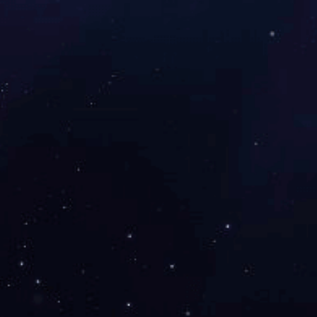
广东省清云高速公路