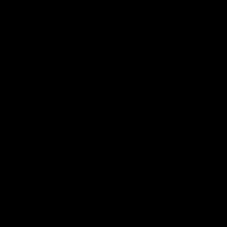
友情链接：
景县胶管
|