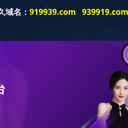
在线（中国）唯一官方网站
开云在线（中国）唯一官方网
联系方式
贵州省三都至独山高速公路