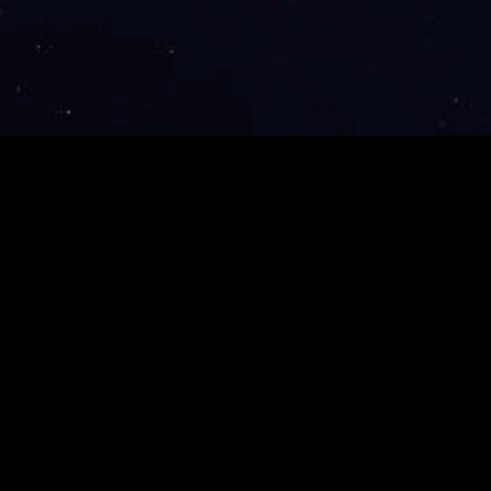
开云在线（中国）唯一官方网站
新闻资讯