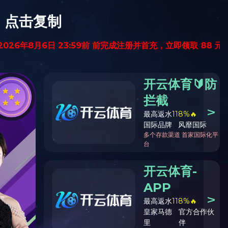
站
开云在线（中国）唯一官方网站
新闻资讯