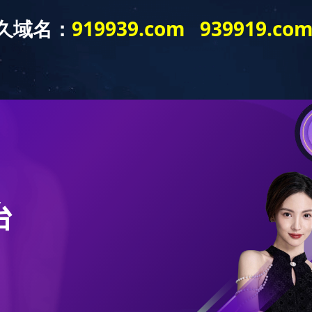
在线（中国）唯一官方网站
开云在线（中国）唯一官方网
联系方式