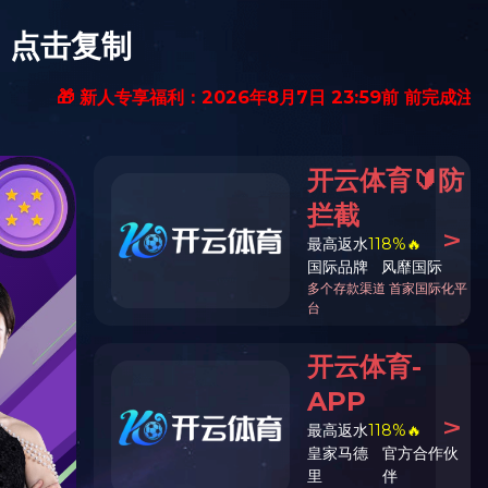
站
开云在线（中国）唯一官方网站
新闻资讯