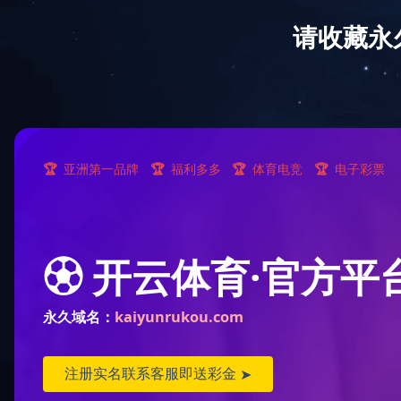
首页
开云