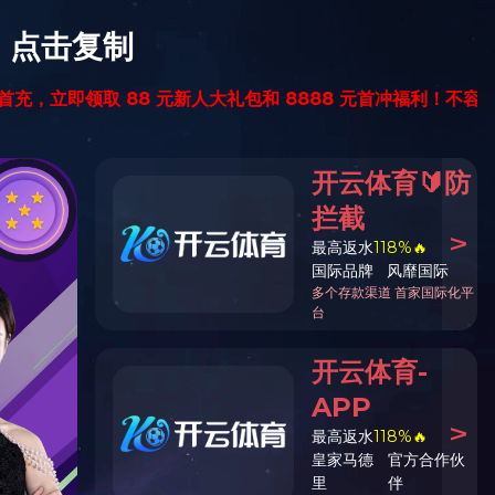
站
开云在线（中国）唯一官方网站
新闻资讯