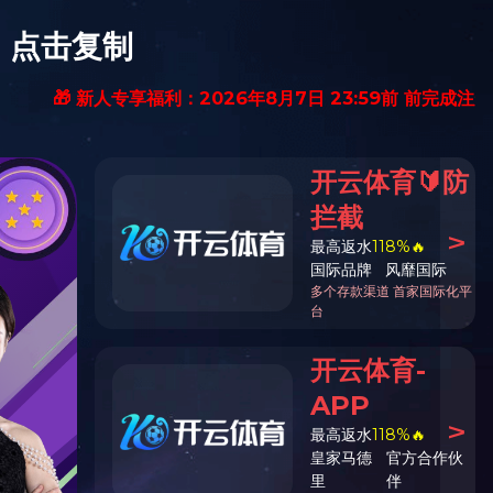
站
开云在线（中国）唯一官方网站
新闻资讯