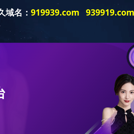
在线（中国）唯一官方网站
开云在线（中国）唯一官方网
联系方式