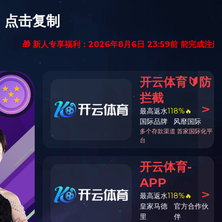
站
开云在线（中国）唯一官方网站
新闻资讯