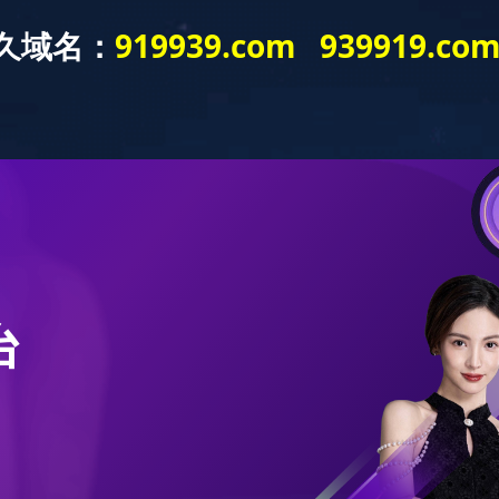
在线（中国）唯一官方网站
开云在线（中国）唯一官方网
联系方式