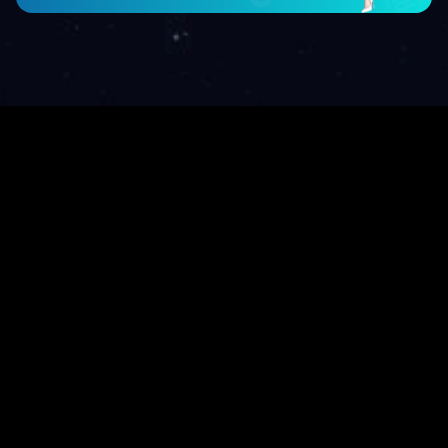
新乡开云在线（中国）唯一官方网站
新乡新闻资讯
新乡联系方式
0318-2203939 0318-2110869
地址：衡水市衡枣路王庄开发区
手机：15903188709
邮箱：294376208@qq.com