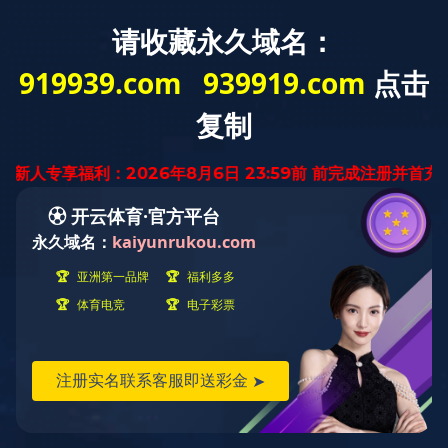
公司简介
企业文化
组织机构
近期主要业绩